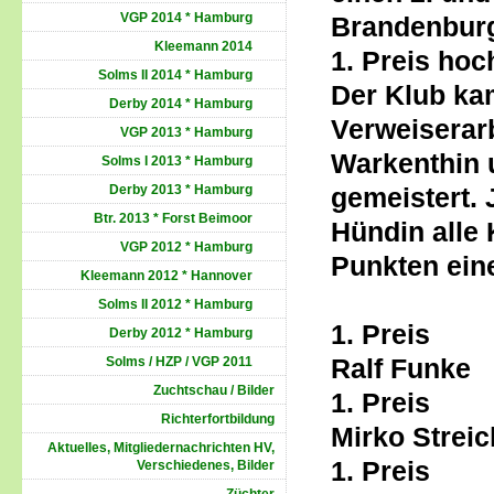
VGP 2014 * Hamburg
Brandenburg
Kleemann 2014
1. Preis hoc
Solms II 2014 * Hamburg
Der Klub k
Derby 2014 * Hamburg
Verweiserar
VGP 2013 * Hamburg
Warkenthin 
Solms I 2013 * Hamburg
Derby 2013 * Hamburg
gemeistert. 
Btr. 2013 * Forst Beimoor
Hündin alle 
VGP 2012 * Hamburg
Punkten eine
Kleemann 2012 * Hannover
---------
Solms II 2012 * Hamburg
1. Pre
Derby 2012 * Hamburg
Ralf Funke
Solms / HZP / VGP 2011
Zuchtschau / Bilder
1. Prei
Richterfortbildung
Mirko Streic
Aktuelles, Mitgliedernachrichten HV,
1. Pre
Verschiedenes, Bilder