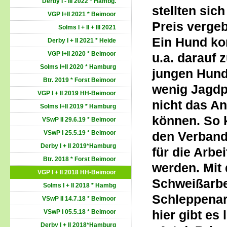
Derby I - III 2022 * Hambg.
stellten sic
VGP I+II 2021 * Beimoor
Preis vergeb
Solms I + II + III 2021
Ein Hund ko
Derby I + II 2021 * Heide
VGP I+II 2020 * Beimoor
u.a. darauf 
Solms I+II 2020 * Hamburg
jungen Hund
Btr. 2019 * Forst Beimoor
wenig Jagdp
VGP I + II 2019 HH-Beimoor
nicht das An
Solms I+II 2019 * Hamburg
können. So 
VSwP II 29.6.19 * Beimoor
VSwP I 25.5.19 * Beimoor
den Verband
Derby I + II 2019*Hamburg
für die Arbe
Btr. 2018 * Forst Beimoor
werden. Mit
VGP I + II 2018 HH-Beimoor
Schweißarbe
Solms I + II 2018 * Hambg
Schleppenar
VSwP II 14.7.18 * Beimoor
hier gibt es 
VSwP I 05.5.18 * Beimoor
Derby I + II 2018*Hamburg