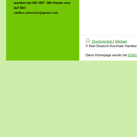
werden bei DK-HH". Wir freuen uns
auf Sie!
steffen.sohst.kiel@gmail.com
Druckversion
|
Sitemap
© Klub Deutsch-Kurzhaar Hamburg
Diese Homepage wurde mit
IONOS