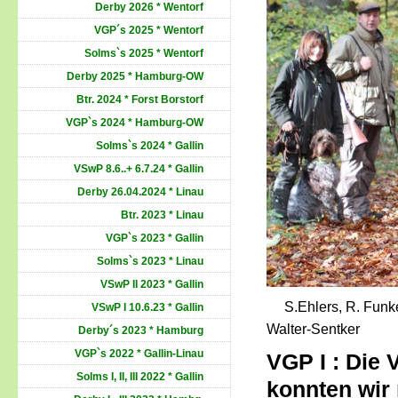
Derby 2026 * Wentorf
VGP´s 2025 * Wentorf
Solms`s 2025 * Wentorf
Derby 2025 * Hamburg-OW
Btr. 2024 * Forst Borstorf
VGP`s 2024 * Hamburg-OW
Solms`s 2024 * Gallin
VSwP 8.6..+ 6.7.24 * Gallin
Derby 26.04.2024 * Linau
Btr. 2023 * Linau
VGP`s 2023 * Gallin
Solms`s 2023 * Linau
VSwP II 2023 * Gallin
S.Ehlers, R. Funke, 
VSwP I 10.6.23 * Gallin
Walter-Sentker
Derby´s 2023 * Hamburg
VGP`s 2022 * Gallin-Linau
VGP I : Die
Solms I, II, III 2022 * Gallin
konnten wir