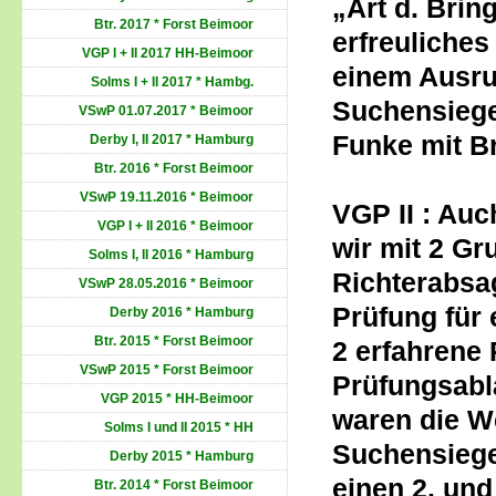
„Art d. Brin
Btr. 2017 * Forst Beimoor
erfreuliches
VGP I + II 2017 HH-Beimoor
einem Ausru
Solms I + II 2017 * Hambg.
Suchensiege
VSwP 01.07.2017 * Beimoor
Funke mit Br
Derby I, II 2017 * Hamburg
Btr. 2016 * Forst Beimoor
---------
VSwP 19.11.2016 * Beimoor
VGP II : Au
VGP I + II 2016 * Beimoor
wir mit 2 G
Solms I, II 2016 * Hamburg
Richterabsa
VSwP 28.05.2016 * Beimoor
Prüfung für 
Derby 2016 * Hamburg
Btr. 2015 * Forst Beimoor
2 erfahrene 
VSwP 2015 * Forst Beimoor
Prüfungsabla
VGP 2015 * HH-Beimoor
waren die W
Solms I und II 2015 * HH
Suchensieger
Derby 2015 * Hamburg
einen 2. und
Btr. 2014 * Forst Beimoor