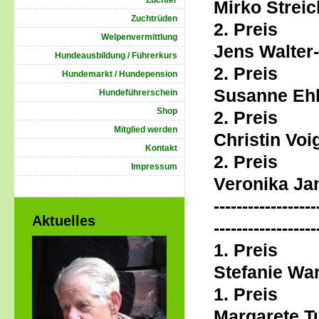
Züchter
Mirko Streic
Zuchtrüden
2. Pre
Welpenvermittlung
Jens Walter
Hundeausbildung / Führerkurs
2. Prei
Hundemarkt / Hundepension
Susanne Ehl
Hundeführerschein
Shop
2. Pre
Mitglied werden
Christin Voi
Kontakt
2. Pre
Impressum
Veronika Ja
------------------
Aktuelles
------------------
1. Prei
Stefanie Wa
1. Prei
Margarete T