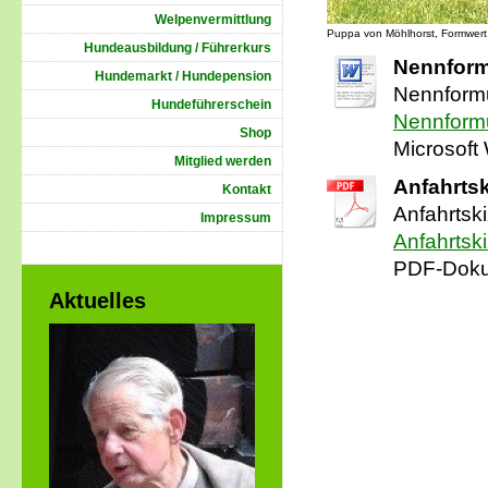
Welpenvermittlung
Puppa von Möhlhorst, Formwert 
Hundeausbildung / Führerkurs
Nennform
Hundemarkt / Hundepension
Nennformu
Hundeführerschein
Nennformu
Shop
Microsoft
Mitglied werden
Anfahrts
Kontakt
Anfahrtsk
Impressum
Anfahrtsk
PDF-Doku
Aktuelles