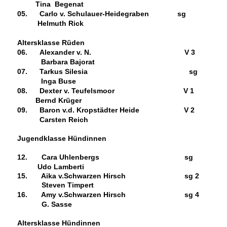
Tina Begenat
05.
Carlo v. Schulauer-Heidegraben sg
Helmuth Rick
Altersklasse Rüden
06.
Alexander v. N.
V 3
Barbara Bajorat
07.
Tarkus Silesia
sg
Inga Buse
08.
Dexter v. Teufelsmoor
V 1
Bernd Krüger
09. Baron v.d. Kropstädter Heide V 2
Carsten Reich
Jugendklasse Hündinnen
12. Cara Uhlenbergs
sg
Udo Lamberti
15. Aika v.Schwarzen Hirsch sg 2
Steven Timpert
16. Amy v.Schwarzen Hirsch sg 4
G. Sasse
Altersklasse Hündinnen