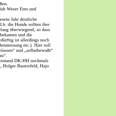
ßen.
Klub Weser Ems und
iesem Jahr deutliche
.h. die Hunde sollten ihre
elang überwiegend, so dass
n bekamen und die
ürftig ist allerdings noch
ßenmessung etc.). Hier soll
elassen“ und „selbstbewußt“
au“.
 Vorstand DK-HH nochmals
t, Holger Bauersfeld, Hajo