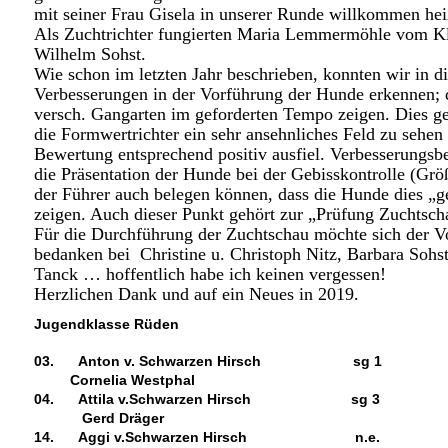
mit seiner Frau Gisela in unserer Runde willkommen hei
Als Zuchtrichter fungierten Maria Lemmermöhle vom 
Wilhelm Sohst.
Wie schon im letzten Jahr beschrieben, konnten wir in d
Verbesserungen in der Vorführung der Hunde erkennen; d
versch. Gangarten im geforderten Tempo zeigen. Dies g
die Formwertrichter ein sehr ansehnliches Feld zu sehe
Bewertung entsprechend positiv ausfiel. Verbesserungsbed
die Präsentation der Hunde bei der Gebisskontrolle (Grö
der Führer auch belegen können, dass die Hunde dies „g
zeigen. Auch dieser Punkt gehört zur „Prüfung Zuchtsch
Für die Durchführung der Zuchtschau möchte sich der
bedanken bei Christine u. Christoph Nitz, Barbara Sohs
Tanck … hoffentlich habe ich keinen vergessen!
Herzlichen Dank und auf ein Neues in 2019.
Jugendklasse Rüden
03.
Anton v. Schwarzen Hirsch
sg 1
Cornelia Westphal
04.
Attila v.Schwarzen Hirsch sg 3
Gerd Dräger
14.
Aggi v.Schwarzen Hirsch
n.e.