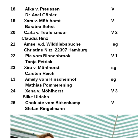
18. Aika v. Preussen V
Dr. Axel Göhler
19. Xara v. Möhlhorst V
Barabra Sohst
20.
Carla v. Teufelsmoor
V 2
Claudia Hinz
21. Amsel v.d. Wilddiebsbuche sg
Christine Nitz, 22397 Hamburg
22. Pia vom Binnenbrook V 1
Tanja Petrick
23. Xira v. Möhlhorst sg
Carsten Reich
13. Amely vom Hinschenhof sg
Mathias Pommerening
24. Xena v. Möhlhorst
V 3
Silke Ulrichs
26. Choklate vom Birkenkamp
V
Stefan Ringelmann