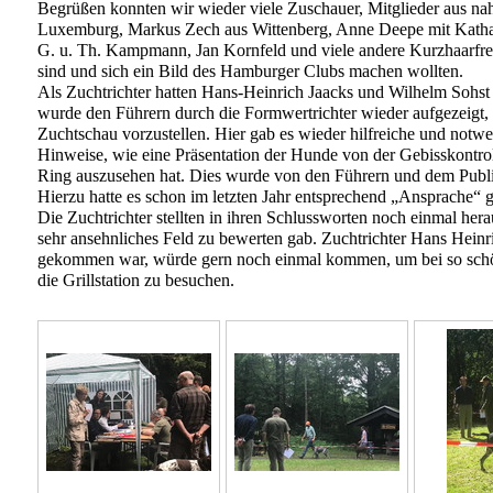
Begrüßen konnten wir wieder viele Zuschauer, Mitglieder aus nah 
Luxemburg, Markus Zech aus Wittenberg, Anne Deepe mit Katha
G. u. Th. Kampmann, Jan Kornfeld und viele andere Kurzhaarf
sind und sich ein Bild des Hamburger Clubs machen wollten.
Als Zuchtrichter hatten Hans-Heinrich Jaacks und Wilhelm Sohst
wurde den Führern durch die Formwertrichter wieder aufgezeigt, 
Zuchtschau vorzustellen. Hier gab es wieder hilfreiche und notw
Hinweise, wie eine Präsentation der Hunde von der Gebisskontrol
Ring auszusehen hat. Dies wurde von den Führern und dem Publ
Hierzu hatte es schon im letzten Jahr entsprechend „Ansprache“ 
Die Zuchtrichter stellten in ihren Schlussworten noch einmal hera
sehr ansehnliches Feld zu bewerten gab. Zuchtrichter Hans Heinri
gekommen war, würde gern noch einmal kommen, um bei so sch
die Grillstation zu besuchen.