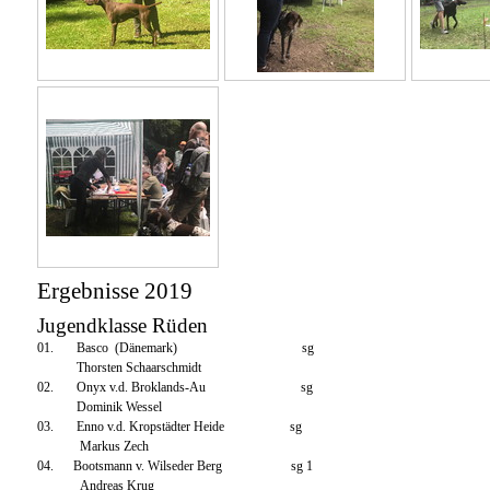
Ergebnisse 2019
Jugendklasse Rüden
01. Basco (Dänemark) sg
Thorsten Schaarschmidt
02.
Onyx v.d. Broklands-Au sg
Dominik Wessel
03. Enno v.d. Kropstädter Heide sg
Markus Zech
04. Bootsmann v. Wilseder Berg sg 1
Andreas Krug