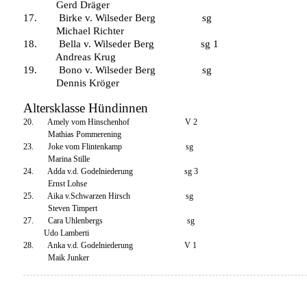
Gerd Dräger
17. Birke v. Wilseder Berg sg
Michael Richter
18. Bella v. Wilseder Berg sg 1
Andreas Krug
19. Bono v. Wilseder Berg sg
Dennis Kröger
Altersklasse Hündinnen
20. Amely vom Hinschenhof V 2
Mathias Pommerening
23. Joke vom Flintenkamp sg
Marina Stille
24. Adda v.d. Godelniederung sg 3
Ernst Lohse
25. Aika v.Schwarzen Hirsch sg
Steven Timpert
27. Cara Uhlenbergs sg
Udo Lamberti
28. Anka v.d. Godelniederung V 1
Maik Junker