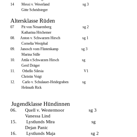
14 Messi v. Weserland sg 3
Gitte Scheidsteger
Altersklasse Rüden
07 Pit von Neuarenberg sg 2
Katharina Höchemer
08. Anton v. Schwarzen Hirsch sg 1
Cornelia Westphal
09. Janosch vom Flintenkamp sg 3
Marina Stille
10. Attila v.Schwarzen Hirsch sg
Gerd Dräger
11. Othello Silesia V1
Christin Voigt
12. Carlo v. Schulauer-Heidegraben sg
Helmuth Rick
Jugendklasse Hündinnen
06. Quell v. Westermoor sg 3
Vanessa Lind
15. Lystlunds Mira sg
Dejan Panic
16. Lystlunds Maja sg 2