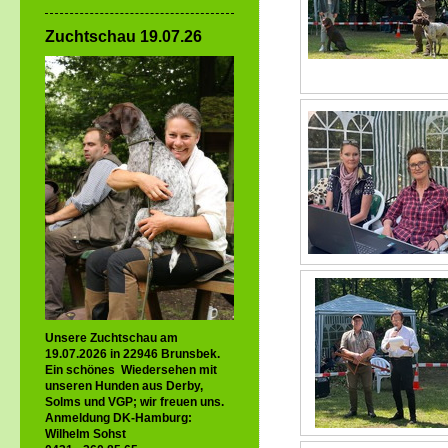
Zuchtschau 19.07.26
Unsere Zuchtschau am
19.07.2026 in 22946 Brunsbek.
Ein schönes Wiedersehen mit
unseren Hunden aus Derby,
Solms und VGP; wir freuen uns.
Anmeldung DK-Hamburg:
Wilhelm Sohst