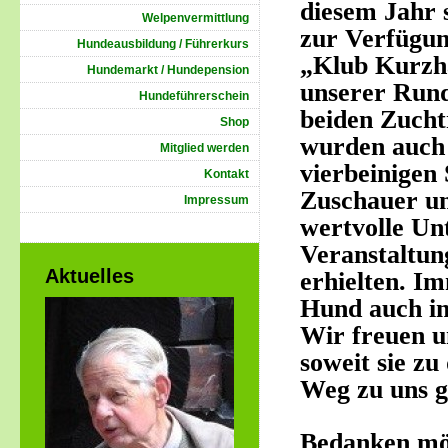
diesem Jahr 
Welpenvermittlung
zur Verfügun
Hundeausbildung / Führerkurs
„Klub Kurzh
Hundemarkt / Hundepension
unserer Rund
Hundeführerschein
beiden Zucht
Shop
wurden auch 
Mitglied werden
vierbeinigen 
Kontakt
Zuschauer un
Impressum
wertvolle Un
Veranstaltun
Aktuelles
erhielten. Im
Hund auch in
Wir freuen u
soweit sie z
Weg zu uns g
Bedanken mö