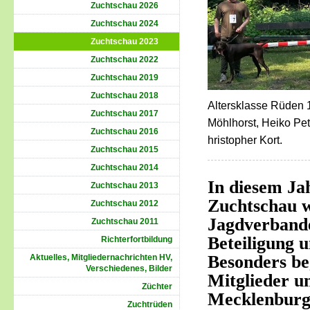
Zuchtschau 2026
Zuchtschau 2024
Zuchtschau 2023
Zuchtschau 2022
Zuchtschau 2019
Zuchtschau 2018
Altersklasse Rüden 1-
Zuchtschau 2017
Möhlhorst, Heiko Pe
Zuchtschau 2016
hristopher Kort.
Zuchtschau 2015
Zuchtschau 2014
In diesem Jah
Zuchtschau 2013
Zuchtschau w
Zuchtschau 2012
Jagdverband
Zuchtschau 2011
Beteiligung 
Richterfortbildung
Besonders be
Aktuelles, Mitgliedernachrichten HV,
Verschiedenes, Bilder
Mitglieder u
Züchter
Mecklenburg 
Zuchtrüden