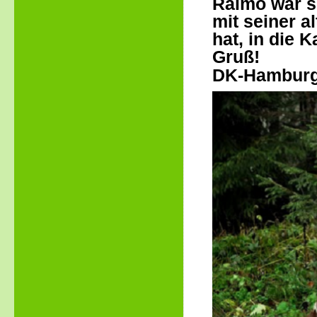
Raimo war so
mit seiner a
hat, in die 
Gruß!
DK-Hambur