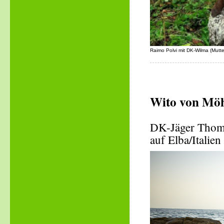
Raimo Polvi mit DK-Wilma (Mutt
Wito von Möh
DK-Jäger Thom
auf Elba/Italien