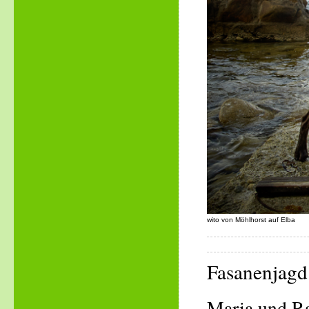
wito von Möhlhorst auf Elba
Fasanenjagd 
Maria und R