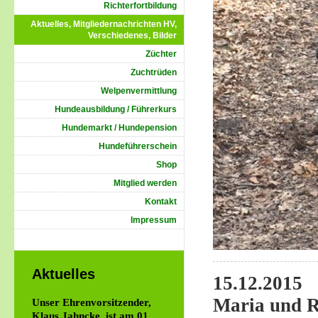
Richterfortbildung
Aktuelles, Mitgliedernachrichten HV,
Verschiedenes, Bilder
Züchter
Zuchtrüden
Welpenvermittlung
Hundeausbildung / Führerkurs
Hundemarkt / Hundepension
Hundeführerschein
Shop
Mitglied werden
Kontakt
Impressum
Aktuelles
15.12.2015
Maria und R
Unser Ehrenvorsitzender,
Klaus Jahncke, ist am 01.