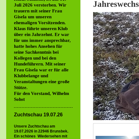
Jahreswechs
Juli 2026 verstorben. Wir
trauern mit seiner Frau
Gisela um unseren
ehemaligen Vorsitzenden.
Klaus führte unseren Klub
über ein Jahrzehnt. Er war
für uns immer ansprechbar,
hatte hohes Ansehen für
seine Sachkenntnis bei
Kollegen und bei den
Hundeführern. Mit seiner
Frau Gisela war er für alle
Klubbelange und
Veranstaltungen eine große
Stütze.
Für den Vorstand, Wilhelm
Sohst
Zuchtschau 19.07.26
Unsere Zuchtschau am
19.07.2026 in 22946 Brunsbek.
Ein schönes Wiedersehen mit