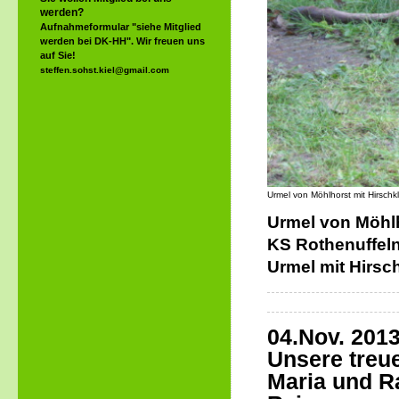
werden?
Aufnahmeformular "siehe Mitglied
werden bei DK-HH". Wir freuen uns
auf Sie!
steffen.sohst.kiel@gmail.com
Urmel von Möhlhorst mit Hirschk
Urmel von Möhlh
KS Rothenuffeln
Urmel mit Hirsc
04.Nov. 201
Unsere treu
Maria und R