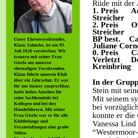
Rüde mit der 
1. Preis Ad
Streicher
2. Pre
Streicher
BP best.
Unser Ehrenvorsitzender,
Juliane Corn
Klaus Jahncke, ist am 01.
0. Preis
Juli 2026 verstorben. Wir
trauern mit seiner Frau
Verletzt
Gisela um unseren
Kreinbring
ehemaligen Vorsitzenden.
Klaus führte unseren Klub
über ein Jahrzehnt. Er war
In der Grupp
für uns immer ansprechbar,
Stein mit sei
hatte hohes Ansehen für
Mit seinem sy
seine Sachkenntnis bei
Kollegen und bei den
bei vorzüglic
Hundeführern. Mit seiner
konnte er die
Frau Gisela war er für alle
Klubbelange und
Vanessa Lind
Veranstaltungen eine große
“Westermoor-W
Stütze.