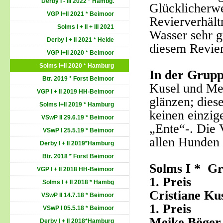
Derby I - III 2022 * Hambg.
Glücklicherwe
VGP I+II 2021 * Beimoor
Revierverhält
Solms I + II + III 2021
Wasser sehr g
Derby I + II 2021 * Heide
diesem Revier
VGP I+II 2020 * Beimoor
Solms I+II 2020 * Hamburg
In der Grupp
Btr. 2019 * Forst Beimoor
Kusel und Me
VGP I + II 2019 HH-Beimoor
glänzen; diese
Solms I+II 2019 * Hamburg
keinen einzig
VSwP II 29.6.19 * Beimoor
„Ente“-. Die 
VSwP I 25.5.19 * Beimoor
allen Hunden 
Derby I + II 2019*Hamburg
Btr. 2018 * Forst Beimoor
Solms I * Gr
VGP I + II 2018 HH-Beimoor
1. Pre
Solms I + II 2018 * Hambg
Cristiane Ku
VSwP II 14.7.18 * Beimoor
1. Prei
VSwP I 05.5.18 * Beimoor
Meike Böger
Derby I + II 2018*Hamburg