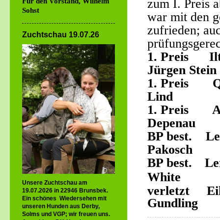
zum I. Preis 
Für den Vorstand, Wilhelm
Sohst
war mit den g
zufrieden; au
Zuchtschau 19.07.26
prüfungsgerec
1. Preis 
Jürgen Stein
1. Preis
Lind
1. Preis
Depenau
BP best. 
Pakosch
BP best.
L
White
Unsere Zuchtschau am
verletzt
19.07.2026 in 22946 Brunsbek.
Ein schönes Wiedersehen mit
Gundling
unseren Hunden aus Derby,
Solms und VGP; wir freuen uns.