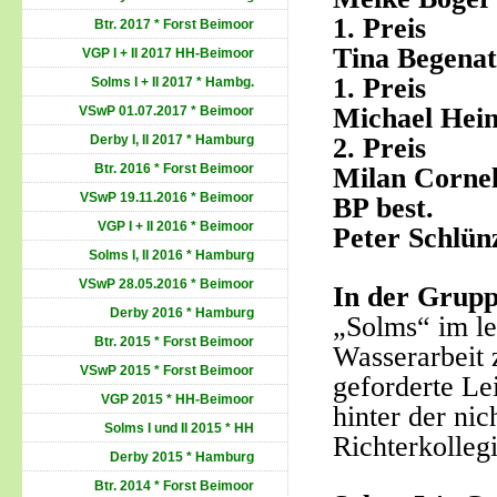
1. Preis
Btr. 2017 * Forst Beimoor
Tina Begenat
VGP I + II 2017 HH-Beimoor
1. Preis T
Solms I + II 2017 * Hambg.
Michael Hei
VSwP 01.07.2017 * Beimoor
2. Pre
Derby I, II 2017 * Hamburg
Btr. 2016 * Forst Beimoor
Milan Corne
VSwP 19.11.2016 * Beimoor
BP best
VGP I + II 2016 * Beimoor
Peter Schlün
Solms I, II 2016 * Hamburg
VSwP 28.05.2016 * Beimoor
In der Grupp
Derby 2016 * Hamburg
„Solms“ im le
Btr. 2015 * Forst Beimoor
Wasserarbeit 
VSwP 2015 * Forst Beimoor
geforderte Le
VGP 2015 * HH-Beimoor
hinter der ni
Solms I und II 2015 * HH
Richterkolleg
Derby 2015 * Hamburg
Btr. 2014 * Forst Beimoor