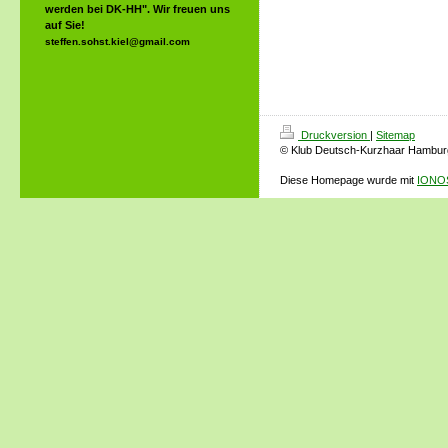
werden bei DK-HH". Wir freuen uns
auf Sie!
steffen.sohst.kiel@gmail.com
Druckversion
|
Sitemap
© Klub Deutsch-Kurzhaar Hamburg
Diese Homepage wurde mit
IONOS