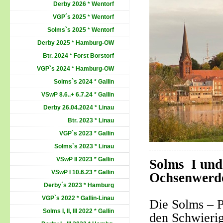
Derby 2026 * Wentorf
VGP´s 2025 * Wentorf
Solms`s 2025 * Wentorf
Derby 2025 * Hamburg-OW
Btr. 2024 * Forst Borstorf
VGP`s 2024 * Hamburg-OW
Solms`s 2024 * Gallin
VSwP 8.6..+ 6.7.24 * Gallin
Derby 26.04.2024 * Linau
Btr. 2023 * Linau
VGP`s 2023 * Gallin
Solms`s 2023 * Linau
VSwP II 2023 * Gallin
Solms I und
VSwP I 10.6.23 * Gallin
Ochsenwerd
Derby´s 2023 * Hamburg
VGP`s 2022 * Gallin-Linau
Die Solms – P
Solms I, II, III 2022 * Gallin
den Schwieri