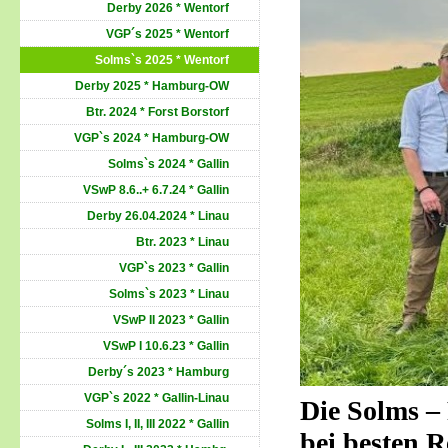
Derby 2026 * Wentorf
VGP´s 2025 * Wentorf
Solms`s 2025 * Wentorf
Derby 2025 * Hamburg-OW
Btr. 2024 * Forst Borstorf
VGP`s 2024 * Hamburg-OW
Solms`s 2024 * Gallin
VSwP 8.6..+ 6.7.24 * Gallin
Derby 26.04.2024 * Linau
Btr. 2023 * Linau
VGP`s 2023 * Gallin
Solms`s 2023 * Linau
VSwP II 2023 * Gallin
VSwP I 10.6.23 * Gallin
Derby´s 2023 * Hamburg
VGP`s 2022 * Gallin-Linau
Die Solms –
Solms I, II, III 2022 * Gallin
bei besten R