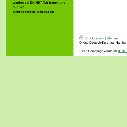
werden bei DK-HH". Wir freuen uns
auf Sie!
steffen.sohst.kiel@gmail.com
Druckversion
|
Sitemap
© Klub Deutsch-Kurzhaar Hamburg
Diese Homepage wurde mit
IONOS