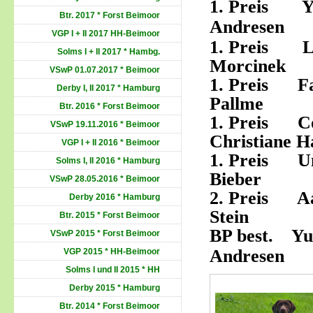
1. Preis Yu
Btr. 2017 * Forst Beimoor
Andresen
VGP I + II 2017 HH-Beimoor
1. Preis 
Solms I + II 2017 * Hambg.
Morcinek
VSwP 01.07.2017 * Beimoor
1. Preis 
Derby I, II 2017 * Hamburg
Pallme
Btr. 2016 * Forst Beimoor
1. Preis
VSwP 19.11.2016 * Beimoor
Christiane H
VGP I + II 2016 * Beimoor
1. Preis
Solms I, II 2016 * Hamburg
Bieber
VSwP 28.05.2016 * Beimoor
2. Preis 
Derby 2016 * Hamburg
Stein
Btr. 2015 * Forst Beimoor
BP best.
Yu
VSwP 2015 * Forst Beimoor
Andresen
VGP 2015 * HH-Beimoor
Solms I und II 2015 * HH
Derby 2015 * Hamburg
Btr. 2014 * Forst Beimoor