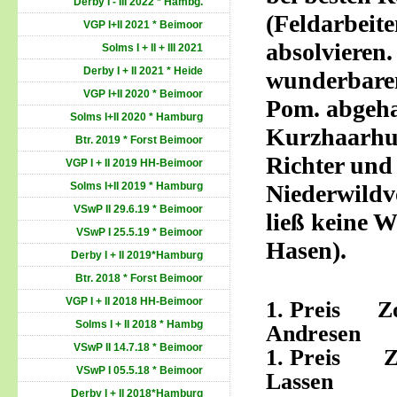
Derby I - III 2022 * Hambg.
(Feldarbeit
VGP I+II 2021 * Beimoor
absolvieren
Solms I + II + III 2021
Derby I + II 2021 * Heide
wunderbaren
VGP I+II 2020 * Beimoor
Pom. abgeha
Solms I+II 2020 * Hamburg
Kurzhaarhun
Btr. 2019 * Forst Beimoor
Richter und
VGP I + II 2019 HH-Beimoor
Solms I+II 2019 * Hamburg
Niederwildv
VSwP II 29.6.19 * Beimoor
ließ keine 
VSwP I 25.5.19 * Beimoor
Hasen).
Derby I + II 2019*Hamburg
Btr. 2018 * Forst Beimoor
VGP I + II 2018 HH-Beimoor
1. Preis
Solms I + II 2018 * Hambg
Andresen
VSwP II 14.7.18 * Beimoor
1. Preis
VSwP I 05.5.18 * Beimoor
Lassen
Derby I + II 2018*Hamburg