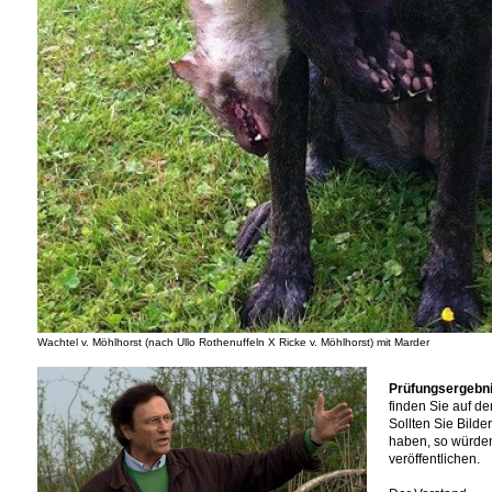
Wachtel v. Möhlhorst (nach Ullo Rothenuffeln X Ricke v. Möhlhorst) mit Marder
Prüfungsergebn
finden Sie auf d
Sollten Sie Bild
haben, so würden 
veröffentlichen.