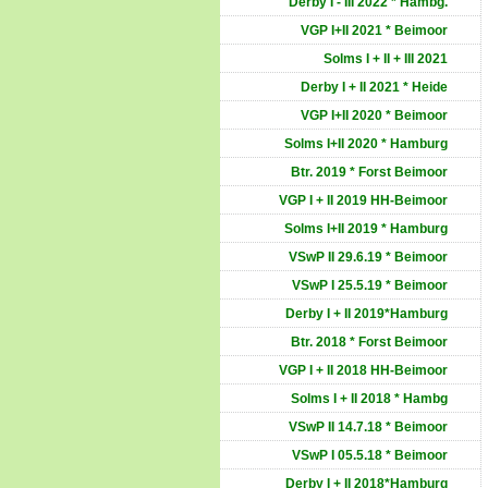
Derby I - III 2022 * Hambg.
VGP I+II 2021 * Beimoor
Solms I + II + III 2021
Derby I + II 2021 * Heide
VGP I+II 2020 * Beimoor
Solms I+II 2020 * Hamburg
Btr. 2019 * Forst Beimoor
VGP I + II 2019 HH-Beimoor
Solms I+II 2019 * Hamburg
VSwP II 29.6.19 * Beimoor
VSwP I 25.5.19 * Beimoor
Derby I + II 2019*Hamburg
Btr. 2018 * Forst Beimoor
VGP I + II 2018 HH-Beimoor
Solms I + II 2018 * Hambg
VSwP II 14.7.18 * Beimoor
VSwP I 05.5.18 * Beimoor
Derby I + II 2018*Hamburg