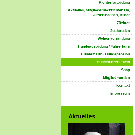
Richterfortbildung
Aktuelles, Mitgliedernachrichten HV,
Verschiedenes, Bilder
Züchter
Zuchtrüden
Welpenvermittlung
Hundeausbildung / Führerkurs
Hundemarkt / Hundepension
Hundeführerschein
Shop
Mitglied werden
Kontakt
Impressum
Aktuelles